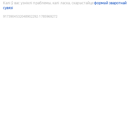
Калі ў вас узніклі праблемы, калі ласка, скарыстайце
формай зваротнай
сувязі
9173904532048902292
:
1785969272