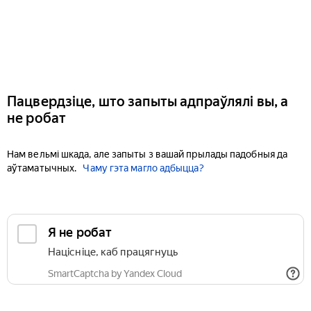
Пацвердзіце, што запыты адпраўлялі вы, а
не робат
Нам вельмі шкада, але запыты з вашай прылады падобныя да
аўтаматычных.
Чаму гэта магло адбыцца?
Я не робат
Націсніце, каб працягнуць
SmartCaptcha by Yandex Cloud