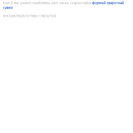
Калі ў вас узніклі праблемы, калі ласка, скарыстайце
формай зваротнай
сувязі
9187209783257377880
:
1786167535