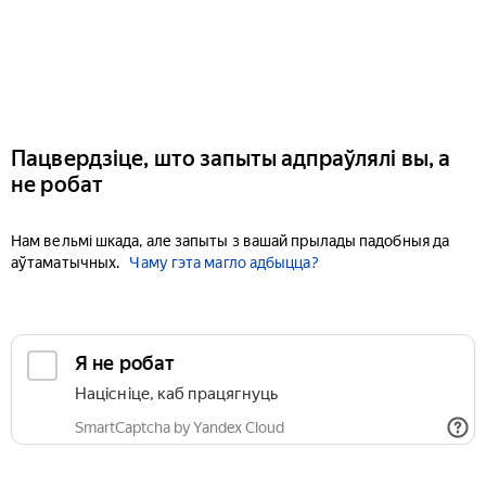
Пацвердзіце, што запыты адпраўлялі вы, а
не робат
Нам вельмі шкада, але запыты з вашай прылады падобныя да
аўтаматычных.
Чаму гэта магло адбыцца?
Я не робат
Націсніце, каб працягнуць
SmartCaptcha by Yandex Cloud