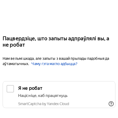
Пацвердзіце, што запыты адпраўлялі вы, а
не робат
Нам вельмі шкада, але запыты з вашай прылады падобныя да
аўтаматычных.
Чаму гэта магло адбыцца?
Я не робат
Націсніце, каб працягнуць
SmartCaptcha by Yandex Cloud