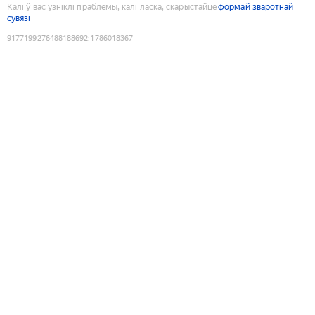
Калі ў вас узніклі праблемы, калі ласка, скарыстайце
формай зваротнай
сувязі
9177199276488188692
:
1786018367