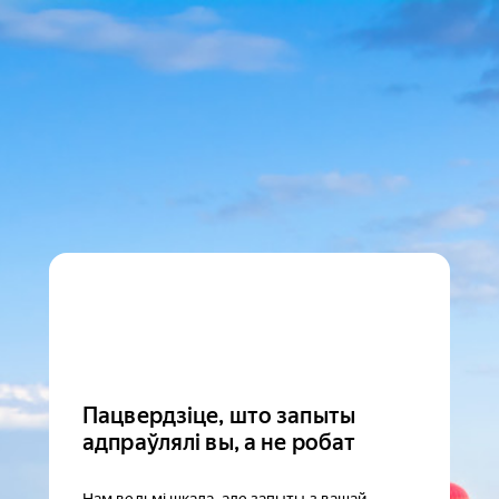
Пацвердзіце, што запыты
адпраўлялі вы, а не робат