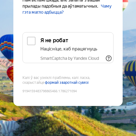
Нам вельмі шкада, але запыты з вашай
прылады падобныя да аўтаматычных.
Чаму
гэта магло адбыцца?
Я не робат
Націсніце, каб працягнуць
SmartCaptcha by Yandex Cloud
Калі ў вас узніклі праблемы, калі ласка,
скарыстайце
формай зваротнай сувязі
9194159483798865466
:
1786271094