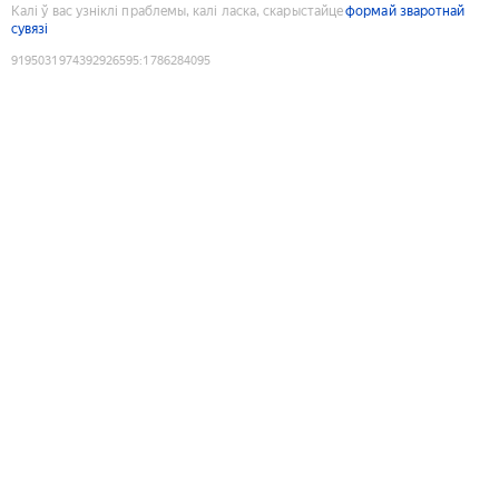
Калі ў вас узніклі праблемы, калі ласка, скарыстайце
формай зваротнай
сувязі
9195031974392926595
:
1786284095