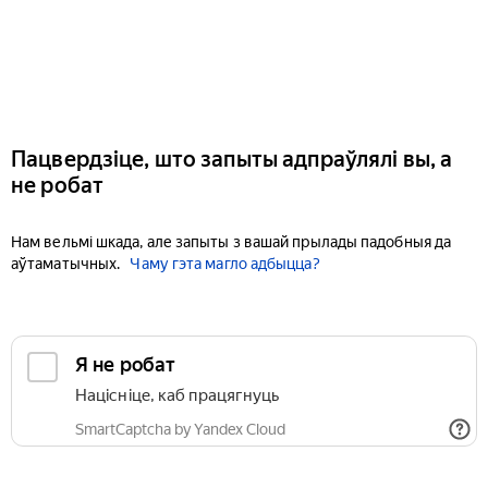
Пацвердзіце, што запыты адпраўлялі вы, а
не робат
Нам вельмі шкада, але запыты з вашай прылады падобныя да
аўтаматычных.
Чаму гэта магло адбыцца?
Я не робат
Націсніце, каб працягнуць
SmartCaptcha by Yandex Cloud