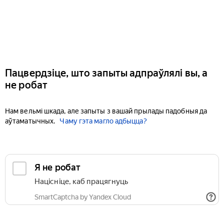
Пацвердзіце, што запыты адпраўлялі вы, а
не робат
Нам вельмі шкада, але запыты з вашай прылады падобныя да
аўтаматычных.
Чаму гэта магло адбыцца?
Я не робат
Націсніце, каб працягнуць
SmartCaptcha by Yandex Cloud