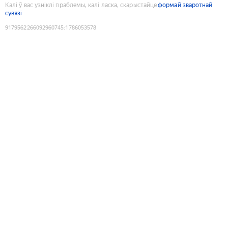
Калі ў вас узніклі праблемы, калі ласка, скарыстайце
формай зваротнай
сувязі
9179562266092960745
:
1786053578