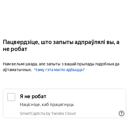
Пацвердзіце, што запыты адпраўлялі вы, а
не робат
Нам вельмі шкада, але запыты з вашай прылады падобныя да
аўтаматычных.
Чаму гэта магло адбыцца?
Я не робат
Націсніце, каб працягнуць
SmartCaptcha by Yandex Cloud