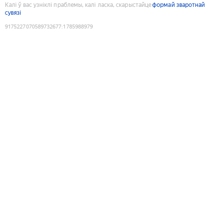
Калі ў вас узніклі праблемы, калі ласка, скарыстайце
формай зваротнай
сувязі
9175227070589732677
:
1785988979