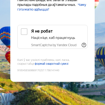
Нам вельмі шкада, але запыты з вашай
прылады падобныя да аўтаматычных.
Чаму
гэта магло адбыцца?
Я не робат
Націсніце, каб працягнуць
SmartCaptcha by Yandex Cloud
Калі ў вас узніклі праблемы, калі ласка,
скарыстайце
формай зваротнай сувязі
9185458569869170257
:
1786141440