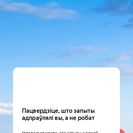
Пацвердзіце, што запыты
адпраўлялі вы, а не робат