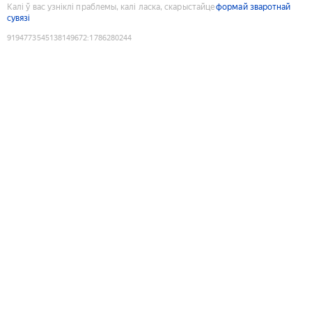
Калі ў вас узніклі праблемы, калі ласка, скарыстайце
формай зваротнай
сувязі
9194773545138149672
:
1786280244