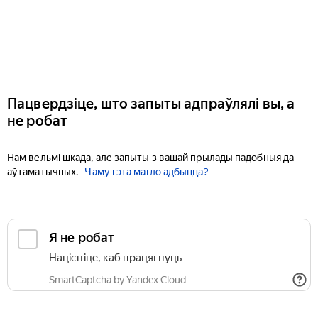
Пацвердзіце, што запыты адпраўлялі вы, а
не робат
Нам вельмі шкада, але запыты з вашай прылады падобныя да
аўтаматычных.
Чаму гэта магло адбыцца?
Я не робат
Націсніце, каб працягнуць
SmartCaptcha by Yandex Cloud