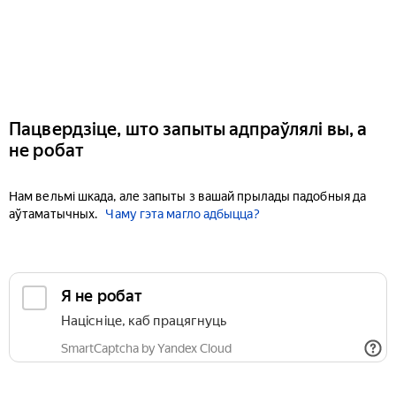
Пацвердзіце, што запыты адпраўлялі вы, а
не робат
Нам вельмі шкада, але запыты з вашай прылады падобныя да
аўтаматычных.
Чаму гэта магло адбыцца?
Я не робат
Націсніце, каб працягнуць
SmartCaptcha by Yandex Cloud