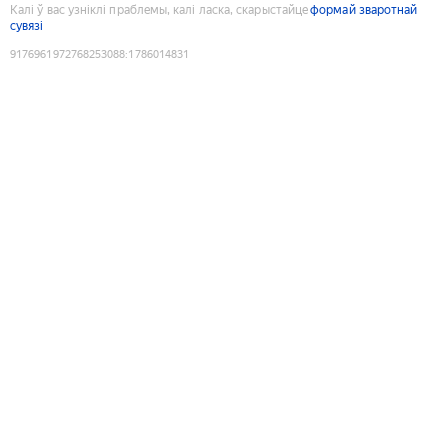
Калі ў вас узніклі праблемы, калі ласка, скарыстайце
формай зваротнай
сувязі
9176961972768253088
:
1786014831