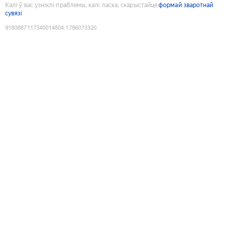
Калі ў вас узніклі праблемы, калі ласка, скарыстайце
формай зваротнай
сувязі
9180887117340014804
:
1786073320