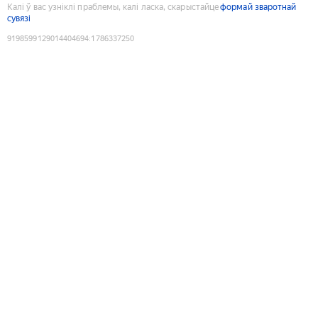
Калі ў вас узніклі праблемы, калі ласка, скарыстайце
формай зваротнай
сувязі
9198599129014404694
:
1786337250