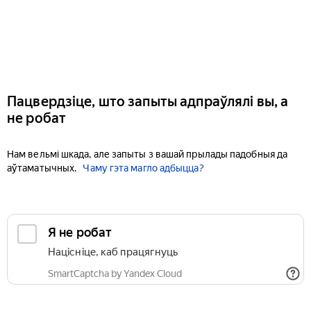
Пацвердзіце, што запыты адпраўлялі вы, а
не робат
Нам вельмі шкада, але запыты з вашай прылады падобныя да
аўтаматычных.
Чаму гэта магло адбыцца?
Я не робат
Націсніце, каб працягнуць
SmartCaptcha by Yandex Cloud