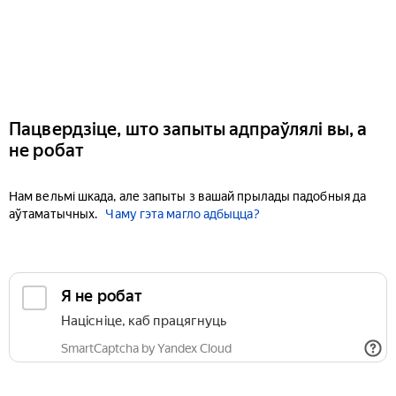
Пацвердзіце, што запыты адпраўлялі вы, а
не робат
Нам вельмі шкада, але запыты з вашай прылады падобныя да
аўтаматычных.
Чаму гэта магло адбыцца?
Я не робат
Націсніце, каб працягнуць
SmartCaptcha by Yandex Cloud