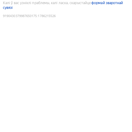
Калі ў вас узніклі праблемы, калі ласка, скарыстайце
формай зваротнай
сувязі
9190430379987650175
:
1786215526