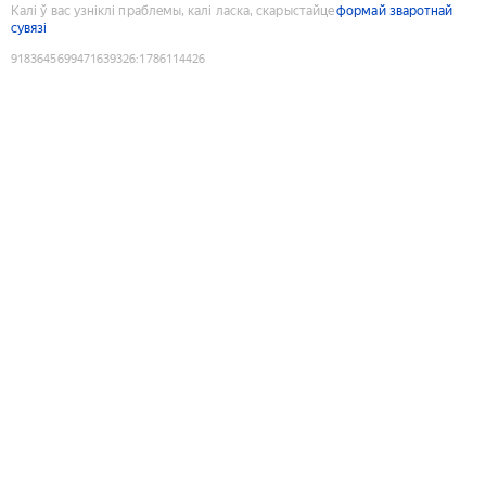
Калі ў вас узніклі праблемы, калі ласка, скарыстайце
формай зваротнай
сувязі
9183645699471639326
:
1786114426