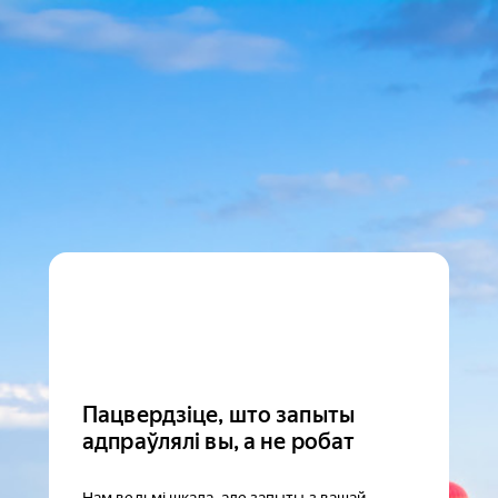
Пацвердзіце, што запыты
адпраўлялі вы, а не робат