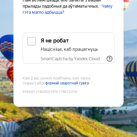
Нам вельмі шкада, але запыты з вашай
прылады падобныя да аўтаматычных.
Чаму
гэта магло адбыцца?
Я не робат
Націсніце, каб працягнуць
SmartCaptcha by Yandex Cloud
Калі ў вас узніклі праблемы, калі ласка,
скарыстайце
формай зваротнай сувязі
9184201214635331976
:
1786122704