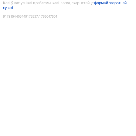
Калі ў вас узніклі праблемы, калі ласка, скарыстайце
формай зваротнай
сувязі
9179154403449178537
:
1786047501