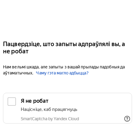
Пацвердзіце, што запыты адпраўлялі вы, а
не робат
Нам вельмі шкада, але запыты з вашай прылады падобныя да
аўтаматычных.
Чаму гэта магло адбыцца?
Я не робат
Націсніце, каб працягнуць
SmartCaptcha by Yandex Cloud