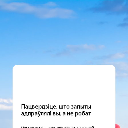
Пацвердзіце, што запыты
адпраўлялі вы, а не робат