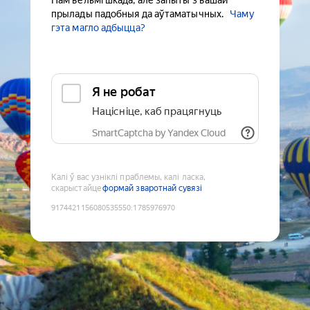
Нам вельмі шкада, але запыты з вашай
прылады падобныя да аўтаматычных.
Чаму
гэта магло адбыцца?
Я не робат
Націсніце, каб працягнуць
SmartCaptcha by Yandex Cloud
Калі ў вас узніклі праблемы, калі ласка,
скарыстайце
формай зваротнай сувязі
9174421156080535550
:
1785976970