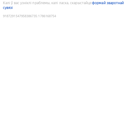
Калі ў вас узніклі праблемы, калі ласка, скарыстайце
формай зваротнай
сувязі
9187291547958386735
:
1786168754