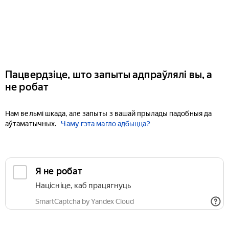
Пацвердзіце, што запыты адпраўлялі вы, а
не робат
Нам вельмі шкада, але запыты з вашай прылады падобныя да
аўтаматычных.
Чаму гэта магло адбыцца?
Я не робат
Націсніце, каб працягнуць
SmartCaptcha by Yandex Cloud