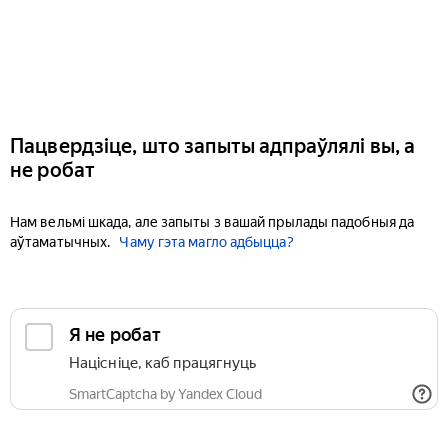
Пацвердзіце, што запыты адпраўлялі вы, а
не робат
Нам вельмі шкада, але запыты з вашай прылады падобныя да
аўтаматычных.
Чаму гэта магло адбыцца?
Я не робат
Націсніце, каб працягнуць
SmartCaptcha by Yandex Cloud