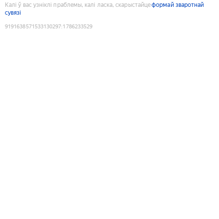
Калі ў вас узніклі праблемы, калі ласка, скарыстайце
формай зваротнай
сувязі
9191638571533130297
:
1786233529