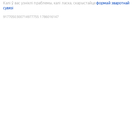
Калі ў вас узніклі праблемы, калі ласка, скарыстайце
формай зваротнай
сувязі
9177050300714977755
:
1786016147