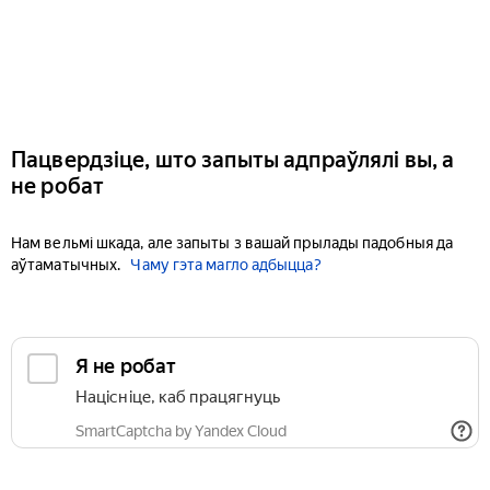
Пацвердзіце, што запыты адпраўлялі вы, а
не робат
Нам вельмі шкада, але запыты з вашай прылады падобныя да
аўтаматычных.
Чаму гэта магло адбыцца?
Я не робат
Націсніце, каб працягнуць
SmartCaptcha by Yandex Cloud