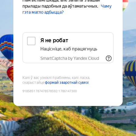
Нам вельмі шкада, але запыты з вашай
прылады падобныя да аўтаматычных.
Чаму
гэта магло адбыцца?
Я не робат
Націсніце, каб працягнуць
SmartCaptcha by Yandex Cloud
Калі ў вас узніклі праблемы, калі ласка,
скарыстайце
формай зваротнай сувязі
9185851787478578592
:
1786147300