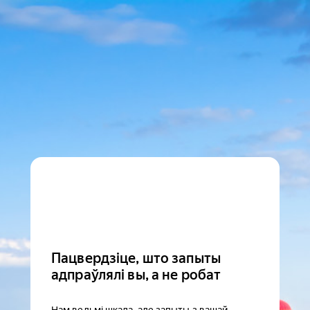
Пацвердзіце, што запыты
адпраўлялі вы, а не робат