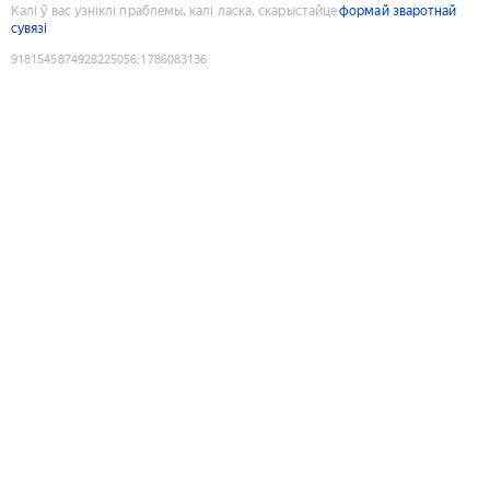
Калі ў вас узніклі праблемы, калі ласка, скарыстайце
формай зваротнай
сувязі
9181545874928225056
:
1786083136