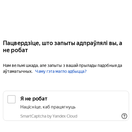
Пацвердзіце, што запыты адпраўлялі вы, а
не робат
Нам вельмі шкада, але запыты з вашай прылады падобныя да
аўтаматычных.
Чаму гэта магло адбыцца?
Я не робат
Націсніце, каб працягнуць
SmartCaptcha by Yandex Cloud