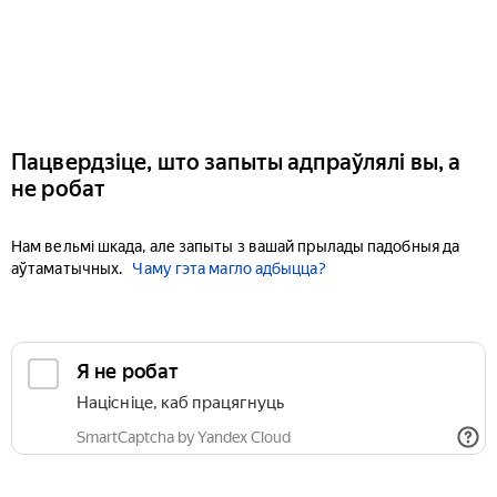
Пацвердзіце, што запыты адпраўлялі вы, а
не робат
Нам вельмі шкада, але запыты з вашай прылады падобныя да
аўтаматычных.
Чаму гэта магло адбыцца?
Я не робат
Націсніце, каб працягнуць
SmartCaptcha by Yandex Cloud