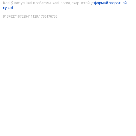
Калі ў вас узніклі праблемы, калі ласка, скарыстайце
формай зваротнай
сувязі
9187827187825411129
:
1786176735