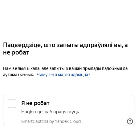
Пацвердзіце, што запыты адпраўлялі вы, а
не робат
Нам вельмі шкада, але запыты з вашай прылады падобныя да
аўтаматычных.
Чаму гэта магло адбыцца?
Я не робат
Націсніце, каб працягнуць
SmartCaptcha by Yandex Cloud