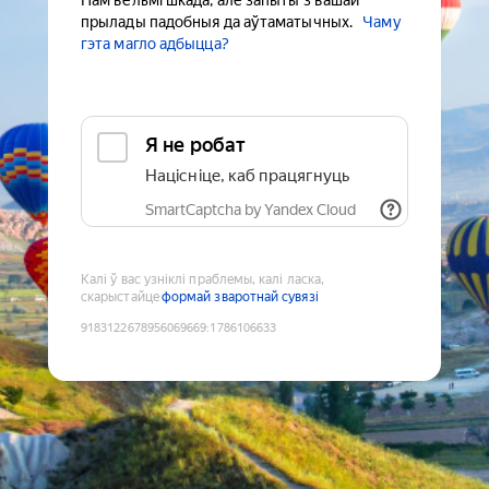
Нам вельмі шкада, але запыты з вашай
прылады падобныя да аўтаматычных.
Чаму
гэта магло адбыцца?
Я не робат
Націсніце, каб працягнуць
SmartCaptcha by Yandex Cloud
Калі ў вас узніклі праблемы, калі ласка,
скарыстайце
формай зваротнай сувязі
9183122678956069669
:
1786106633