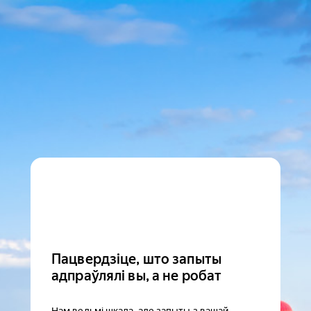
Пацвердзіце, што запыты
адпраўлялі вы, а не робат