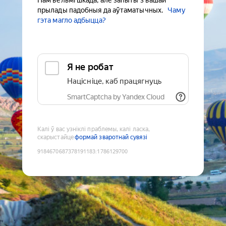
Нам вельмі шкада, але запыты з вашай
прылады падобныя да аўтаматычных.
Чаму
гэта магло адбыцца?
Я не робат
Націсніце, каб працягнуць
SmartCaptcha by Yandex Cloud
Калі ў вас узніклі праблемы, калі ласка,
скарыстайце
формай зваротнай сувязі
9184670687378191183
:
1786129700