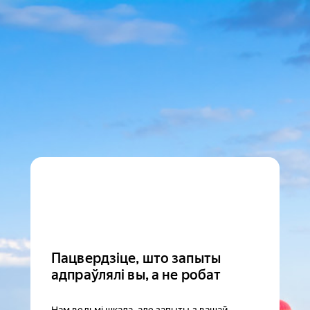
Пацвердзіце, што запыты
адпраўлялі вы, а не робат