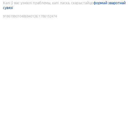
Калі ў вас узніклі праблемы, калі ласка, скарыстайце
формай зваротнай
сувязі
9186199010486940126
:
1786152474