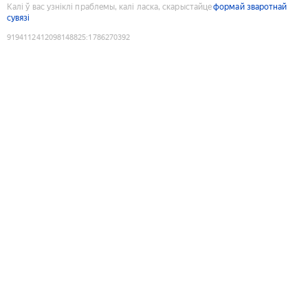
Калі ў вас узніклі праблемы, калі ласка, скарыстайце
формай зваротнай
сувязі
9194112412098148825
:
1786270392