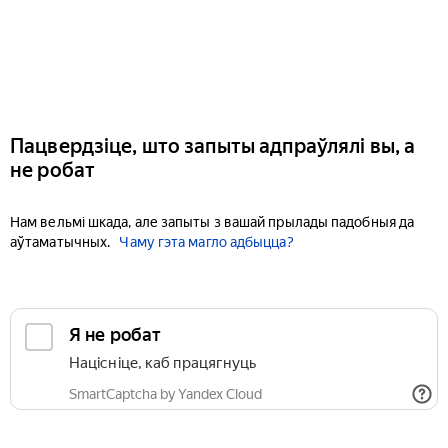
Пацвердзіце, што запыты адпраўлялі вы, а
не робат
Нам вельмі шкада, але запыты з вашай прылады падобныя да
аўтаматычных.
Чаму гэта магло адбыцца?
Я не робат
Націсніце, каб працягнуць
SmartCaptcha by Yandex Cloud