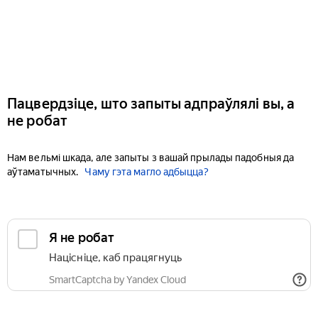
Пацвердзіце, што запыты адпраўлялі вы, а
не робат
Нам вельмі шкада, але запыты з вашай прылады падобныя да
аўтаматычных.
Чаму гэта магло адбыцца?
Я не робат
Націсніце, каб працягнуць
SmartCaptcha by Yandex Cloud