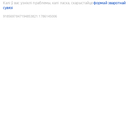
Калі ў вас узніклі праблемы, калі ласка, скарыстайце
формай зваротнай
сувязі
9185697847194853821
:
1786145006