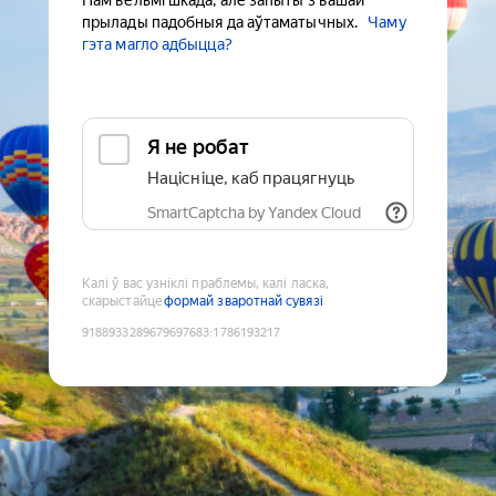
Нам вельмі шкада, але запыты з вашай
прылады падобныя да аўтаматычных.
Чаму
гэта магло адбыцца?
Я не робат
Націсніце, каб працягнуць
SmartCaptcha by Yandex Cloud
Калі ў вас узніклі праблемы, калі ласка,
скарыстайце
формай зваротнай сувязі
9188933289679697683
:
1786193217