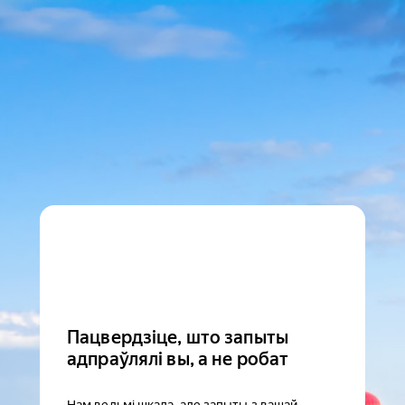
Пацвердзіце, што запыты
адпраўлялі вы, а не робат