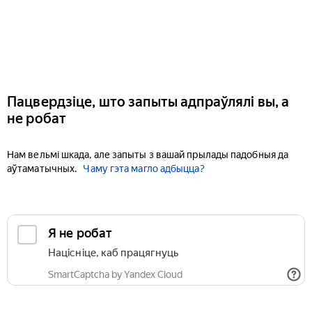
Пацвердзіце, што запыты адпраўлялі вы, а
не робат
Нам вельмі шкада, але запыты з вашай прылады падобныя да
аўтаматычных.
Чаму гэта магло адбыцца?
Я не робат
Націсніце, каб працягнуць
SmartCaptcha by Yandex Cloud