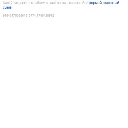
Калі ў вас узніклі праблемы, калі ласка, скарыстайце
формай зваротнай
сувязі
9184617805861815774
:
1786128912