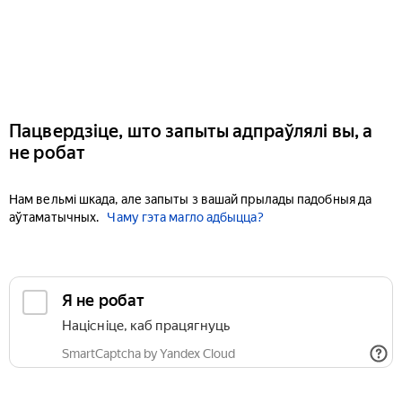
Пацвердзіце, што запыты адпраўлялі вы, а
не робат
Нам вельмі шкада, але запыты з вашай прылады падобныя да
аўтаматычных.
Чаму гэта магло адбыцца?
Я не робат
Націсніце, каб працягнуць
SmartCaptcha by Yandex Cloud