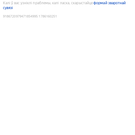
Калі ў вас узніклі праблемы, калі ласка, скарыстайце
формай зваротнай
сувязі
9186720979471854995
:
1786160251