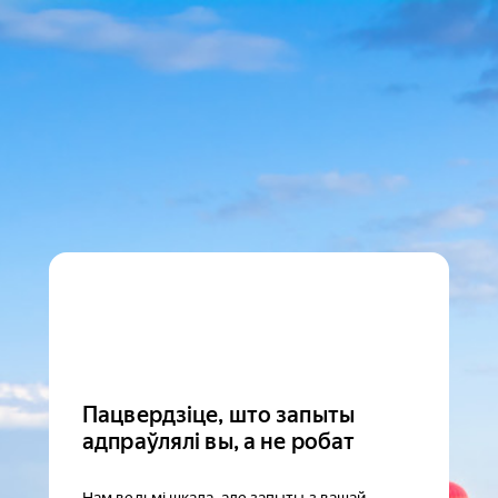
Пацвердзіце, што запыты
адпраўлялі вы, а не робат