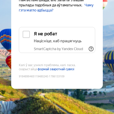
Нам вельмі шкада, але запыты з вашай
прылады падобныя да аўтаматычных.
Чаму
гэта магло адбыцца?
Я не робат
Націсніце, каб працягнуць
SmartCaptcha by Yandex Cloud
Калі ў вас узніклі праблемы, калі ласка,
скарыстайце
формай зваротнай сувязі
9184899465119480240
:
1786133109