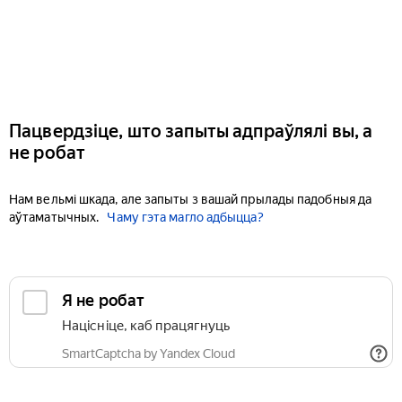
Пацвердзіце, што запыты адпраўлялі вы, а
не робат
Нам вельмі шкада, але запыты з вашай прылады падобныя да
аўтаматычных.
Чаму гэта магло адбыцца?
Я не робат
Націсніце, каб працягнуць
SmartCaptcha by Yandex Cloud