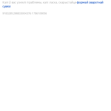
Калі ў вас узніклі праблемы, калі ласка, скарыстайце
формай зваротнай
сувязі
9183285298833004376
:
1786109056