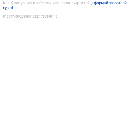
Калі ў вас узніклі праблемы, калі ласка, скарыстайце
формай зваротнай
сувязі
9185774502293604582
:
1786146148