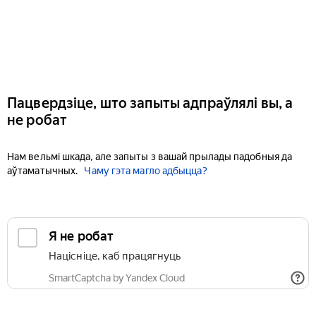
Пацвердзіце, што запыты адпраўлялі вы, а
не робат
Нам вельмі шкада, але запыты з вашай прылады падобныя да
аўтаматычных.
Чаму гэта магло адбыцца?
Я не робат
Націсніце, каб працягнуць
SmartCaptcha by Yandex Cloud