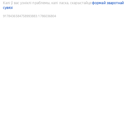
Калі ў вас узніклі праблемы, калі ласка, скарыстайце
формай зваротнай
сувязі
9178436584758993883
:
1786036804