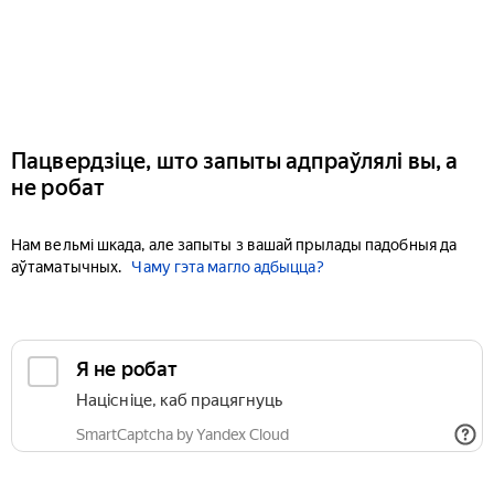
Пацвердзіце, што запыты адпраўлялі вы, а
не робат
Нам вельмі шкада, але запыты з вашай прылады падобныя да
аўтаматычных.
Чаму гэта магло адбыцца?
Я не робат
Націсніце, каб працягнуць
SmartCaptcha by Yandex Cloud