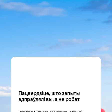
Пацвердзіце, што запыты
адпраўлялі вы, а не робат