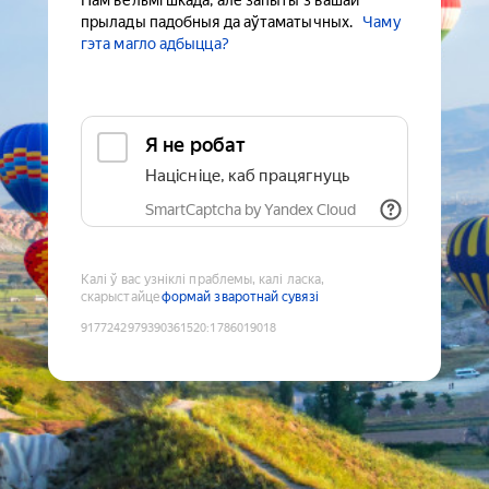
Нам вельмі шкада, але запыты з вашай
прылады падобныя да аўтаматычных.
Чаму
гэта магло адбыцца?
Я не робат
Націсніце, каб працягнуць
SmartCaptcha by Yandex Cloud
Калі ў вас узніклі праблемы, калі ласка,
скарыстайце
формай зваротнай сувязі
9177242979390361520
:
1786019018