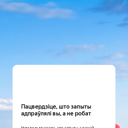
Пацвердзіце, што запыты
адпраўлялі вы, а не робат