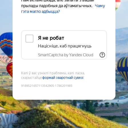
Нам вельмі шкада, але запыты з вашай
прылады падобныя да аўтаматычных.
Чаму
гэта магло адбыцца?
Я не робат
Націсніце, каб працягнуць
SmartCaptcha by Yandex Cloud
Калі ў вас узніклі праблемы, калі ласка,
скарыстайце
формай зваротнай сувязі
9189521657113542905
:
1786201985