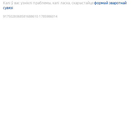
Калі ў вас узніклі праблемы, калі ласка, скарыстайце
формай зваротнай
сувязі
9175028068581688610
:
1785986014