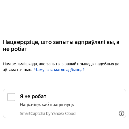
Пацвердзіце, што запыты адпраўлялі вы, а
не робат
Нам вельмі шкада, але запыты з вашай прылады падобныя да
аўтаматычных.
Чаму гэта магло адбыцца?
Я не робат
Націсніце, каб працягнуць
SmartCaptcha by Yandex Cloud