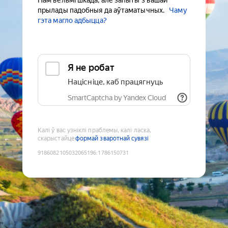
Нам вельмі шкада, але запыты з вашай
прылады падобныя да аўтаматычных.
Чаму
гэта магло адбыцца?
Я не робат
Націсніце, каб працягнуць
SmartCaptcha by Yandex Cloud
Калі ў вас узніклі праблемы, калі ласка,
скарыстайце
формай зваротнай сувязі
9186082105032065196
:
1786150731