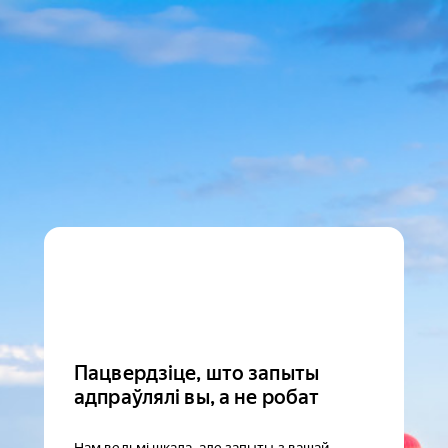
Пацвердзіце, што запыты
адпраўлялі вы, а не робат