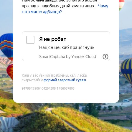
Нам вельмі шкада, але запыты з вашай
прылады падобныя да аўтаматычных.
Чаму
гэта магло адбыцца?
Я не робат
Націсніце, каб працягнуць
SmartCaptcha by Yandex Cloud
Калі ў вас узніклі праблемы, калі ласка,
скарыстайце
формай зваротнай сувязі
9179845906404264308
:
1786057805