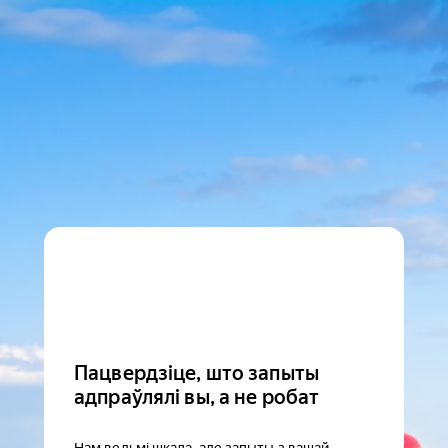
Пацвердзіце, што запыты
адпраўлялі вы, а не робат