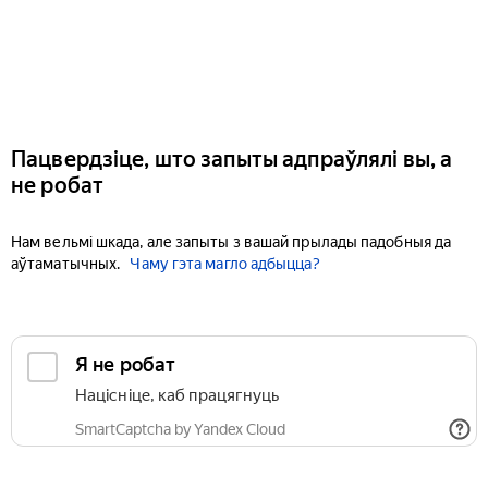
Пацвердзіце, што запыты адпраўлялі вы, а
не робат
Нам вельмі шкада, але запыты з вашай прылады падобныя да
аўтаматычных.
Чаму гэта магло адбыцца?
Я не робат
Націсніце, каб працягнуць
SmartCaptcha by Yandex Cloud