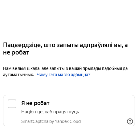
Пацвердзіце, што запыты адпраўлялі вы, а
не робат
Нам вельмі шкада, але запыты з вашай прылады падобныя да
аўтаматычных.
Чаму гэта магло адбыцца?
Я не робат
Націсніце, каб працягнуць
SmartCaptcha by Yandex Cloud