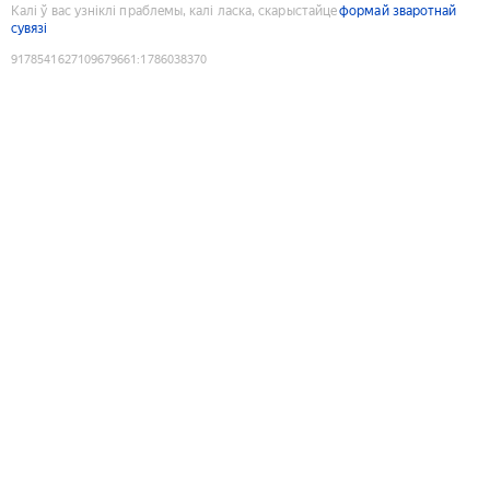
Калі ў вас узніклі праблемы, калі ласка, скарыстайце
формай зваротнай
сувязі
9178541627109679661
:
1786038370