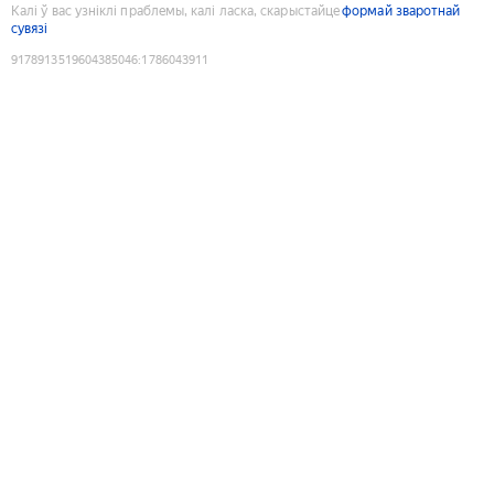
Калі ў вас узніклі праблемы, калі ласка, скарыстайце
формай зваротнай
сувязі
9178913519604385046
:
1786043911