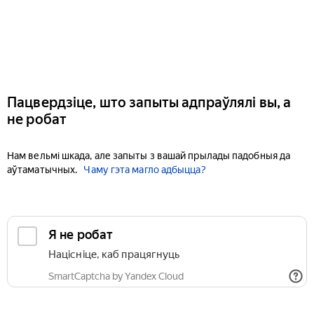
Пацвердзіце, што запыты адпраўлялі вы, а
не робат
Нам вельмі шкада, але запыты з вашай прылады падобныя да
аўтаматычных.
Чаму гэта магло адбыцца?
Я не робат
Націсніце, каб працягнуць
SmartCaptcha by Yandex Cloud