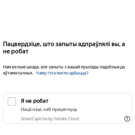
Пацвердзіце, што запыты адпраўлялі вы, а
не робат
Нам вельмі шкада, але запыты з вашай прылады падобныя да
аўтаматычных.
Чаму гэта магло адбыцца?
Я не робат
Націсніце, каб працягнуць
SmartCaptcha by Yandex Cloud