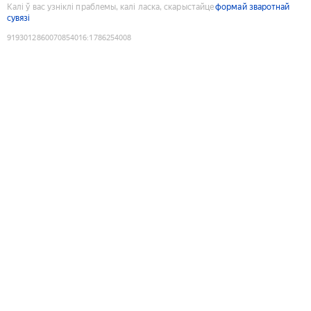
Калі ў вас узніклі праблемы, калі ласка, скарыстайце
формай зваротнай
сувязі
9193012860070854016
:
1786254008