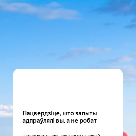
Пацвердзіце, што запыты
адпраўлялі вы, а не робат