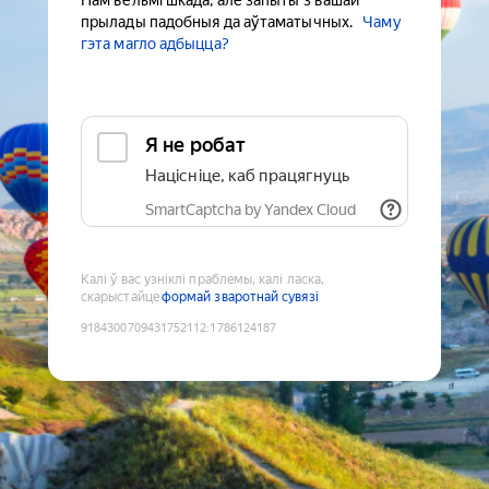
Нам вельмі шкада, але запыты з вашай
прылады падобныя да аўтаматычных.
Чаму
гэта магло адбыцца?
Я не робат
Націсніце, каб працягнуць
SmartCaptcha by Yandex Cloud
Калі ў вас узніклі праблемы, калі ласка,
скарыстайце
формай зваротнай сувязі
9184300709431752112
:
1786124187