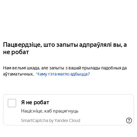
Пацвердзіце, што запыты адпраўлялі вы, а
не робат
Нам вельмі шкада, але запыты з вашай прылады падобныя да
аўтаматычных.
Чаму гэта магло адбыцца?
Я не робат
Націсніце, каб працягнуць
SmartCaptcha by Yandex Cloud