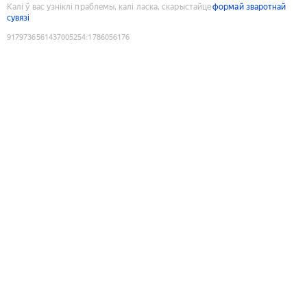
Калі ў вас узніклі праблемы, калі ласка, скарыстайце
формай зваротнай
сувязі
9179736561437005254
:
1786056176