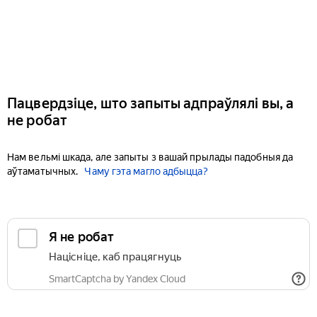
Пацвердзіце, што запыты адпраўлялі вы, а
не робат
Нам вельмі шкада, але запыты з вашай прылады падобныя да
аўтаматычных.
Чаму гэта магло адбыцца?
Я не робат
Націсніце, каб працягнуць
SmartCaptcha by Yandex Cloud