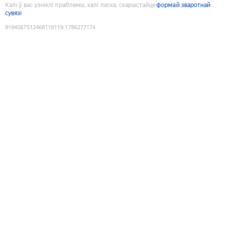
Калі ў вас узніклі праблемы, калі ласка, скарыстайце
формай зваротнай
сувязі
9194567512468118119
:
1786277174