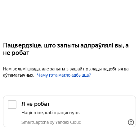
Пацвердзіце, што запыты адпраўлялі вы, а
не робат
Нам вельмі шкада, але запыты з вашай прылады падобныя да
аўтаматычных.
Чаму гэта магло адбыцца?
Я не робат
Націсніце, каб працягнуць
SmartCaptcha by Yandex Cloud