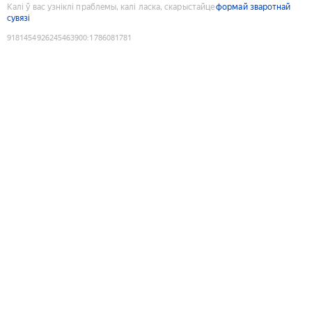
Калі ў вас узніклі праблемы, калі ласка, скарыстайце
формай зваротнай
сувязі
9181454926245463900
:
1786081781